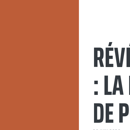
RÉV
: L
DE 