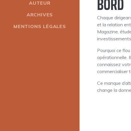
BORD
AUTEUR
ARCHIVES
Chaque dirigeant
et la relation e
MENTIONS LÉGALES
Magazine, étude
investissements 
Pourquoi ce flou
opérationnelle. I
connaissez votre
commercialiser te
Ce manque d’alti
change la donne