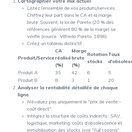
Cartographier votre mix actuel
Listez l’ensemble de vos produits/services.
Chiffrez leur part dans le CA et la marge
brute. Souvent, la loi de Pareto (20 % des
références génèrent 80 % de la marge) se
vérifie (source : Vilfredo Pareto, 1896).
Créez un tableau distinctif :
CA
Marge
Rotation
Taux
Produit/Service
réalisé
brute
stocks
d’obsoles
(%)
(%)
Produit A
35
42
6
5
Produit B
8
3
1
20
Analyser la rentabilité détaillée de chaque
ligne
N’évaluez pas uniquement le "prix de vente -
coût direct".
Intégrez la structure de coûts indirects : SAV,
logistique, marketing, coûts d’obsolescence et
immobilisation des stocks (voir "Full costing",