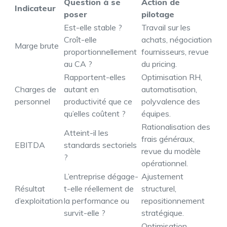
Question à se
Action de
Indicateur
poser
pilotage
Est-elle stable ?
Travail sur les
Croît-elle
achats, négociation
Marge brute
proportionnellement
fournisseurs, revue
au CA ?
du pricing.
Rapportent-elles
Optimisation RH,
Charges de
autant en
automatisation,
personnel
productivité que ce
polyvalence des
qu’elles coûtent ?
équipes.
Rationalisation des
Atteint-il les
frais généraux,
EBITDA
standards sectoriels
revue du modèle
?
opérationnel.
L’entreprise dégage-
Ajustement
Résultat
t-elle réellement de
structurel,
d’exploitation
la performance ou
repositionnement
survit-elle ?
stratégique.
Optimisation