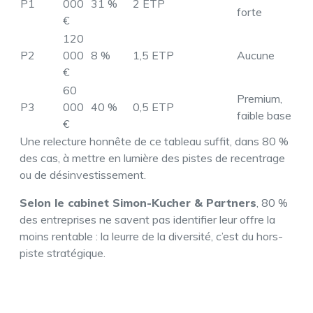
P1
000
31 %
2 ETP
forte
€
120
P2
000
8 %
1,5 ETP
Aucune
€
60
Premium,
P3
000
40 %
0,5 ETP
faible base
€
Une relecture honnête de ce tableau suffit, dans 80 %
des cas, à mettre en lumière des pistes de recentrage
ou de désinvestissement.
Selon le cabinet Simon-Kucher & Partners
, 80 %
des entreprises ne savent pas identifier leur offre la
moins rentable : la leurre de la diversité, c’est du hors-
piste stratégique.