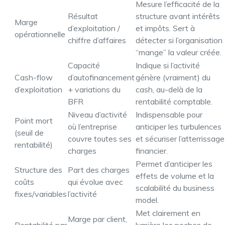
Mesure l’efficacité de la
Résultat
structure avant intérêts
Marge
d’exploitation /
et impôts. Sert à
opérationnelle
chiffre d’affaires
détecter si l’organisation
“mange” la valeur créée.
Capacité
Indique si l’activité
Cash-flow
d’autofinancement
génère (vraiment) du
d’exploitation
+ variations du
cash, au-delà de la
BFR
rentabilité comptable.
Niveau d’activité
Indispensable pour
Point mort
où l’entreprise
anticiper les turbulences
(seuil de
couvre toutes ses
et sécuriser l’atterrissage
rentabilité)
charges
financier.
Permet d’anticiper les
Structure des
Part des charges
effets de volume et la
coûts
qui évolue avec
scalabilité du business
fixes/variables
l’activité
model.
Met clairement en
Marge par client,